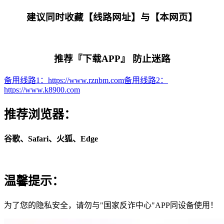
建议同时收藏【线路网址】与【本网页】
推荐『下载APP』 防止迷路
备用线路
1
：
https://www.rznbm.com
备用线路
2
：
https://www.k8900.com
推荐浏览器：
谷歌、Safari、火狐、Edge
温馨提示：
为了您的隐私安全，请勿与"国家反诈中心"APP同设备使用！