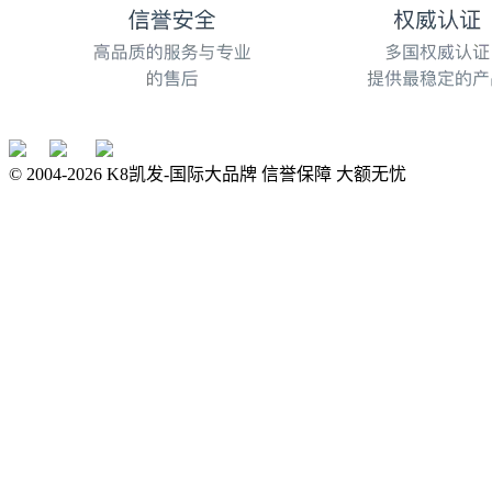
© 2004-
2026
K8凯发-国际大品牌 信誉保障 大额无忧